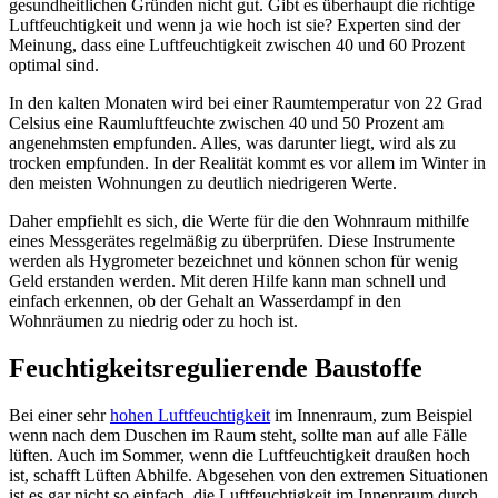
gesundheitlichen Gründen nicht gut. Gibt es überhaupt die richtige
Luftfeuchtigkeit und wenn ja wie hoch ist sie? Experten sind der
Meinung, dass eine Luftfeuchtigkeit zwischen 40 und 60 Prozent
optimal sind.
In den kalten Monaten wird bei einer Raumtemperatur von 22 Grad
Celsius eine Raumluftfeuchte zwischen 40 und 50 Prozent am
angenehmsten empfunden. Alles, was darunter liegt, wird als zu
trocken empfunden. In der Realität kommt es vor allem im Winter in
den meisten Wohnungen zu deutlich niedrigeren Werte.
Daher empfiehlt es sich, die Werte für die den Wohnraum mithilfe
eines Messgerätes regelmäßig zu überprüfen. Diese Instrumente
werden als Hygrometer bezeichnet und können schon für wenig
Geld erstanden werden. Mit deren Hilfe kann man schnell und
einfach erkennen, ob der Gehalt an Wasserdampf in den
Wohnräumen zu niedrig oder zu hoch ist.
Feuchtigkeitsregulierende Baustoffe
Bei einer sehr
hohen Luftfeuchtigkeit
im Innenraum, zum Beispiel
wenn nach dem Duschen im Raum steht, sollte man auf alle Fälle
lüften. Auch im Sommer, wenn die Luftfeuchtigkeit draußen hoch
ist, schafft Lüften Abhilfe. Abgesehen von den extremen Situationen
ist es gar nicht so einfach, die Luftfeuchtigkeit im Innenraum durch