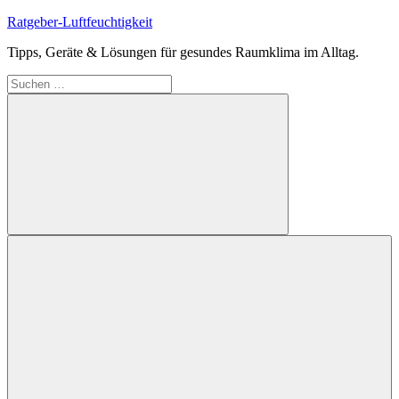
Zum
Ratgeber-Luftfeuchtigkeit
Inhalt
Tipps, Geräte & Lösungen für gesundes Raumklima im Alltag.
springen
Suchen
nach:
Suchen