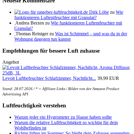
Neueste Kommentare
Dirk Löbe
zu
Wie
funktionieren Luftentfeuchter mit Granulat?
Andrea Berzen zu
Wie funktionieren Luftentfeuchter mit
Granulat?
Thomas Reiniger zu
Was ist Schimmel – und was du in der
Wohnung dagegen tun kannst
Empfehlungen für bessere Luft zuhause
Angebot
Levoit Luftbefeuchter Schlafzimmer, Nachtlicht...
39,99 EUR
Stand: 28.07.2026 / * = Affiliate Links / Bilder von der Amazon Product
Advertising API
Luftfeuchtigkeit verstehen
Warum jeder ein Hygrometer zu Hause haben sollte
Warum die relative Luftfeuchtigkeit so wichtig für dein
Wohlbefinden ist
Richtig lüften im Sommer: So bleibt dein Zuhause angenehm