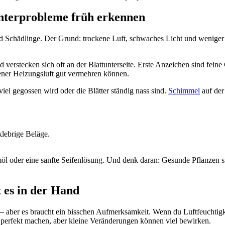
nterprobleme früh erkennen
nd Schädlinge. Der Grund: trockene Luft, schwaches Licht und weniger
nd verstecken sich oft an der Blattunterseite. Erste Anzeichen sind fei
kener Heizungsluft gut vermehren können.
el gegossen wird oder die Blätter ständig nass sind.
Schimmel
auf der
lebrige Beläge.
emöl oder eine sanfte Seifenlösung. Und denk daran: Gesunde Pflanzen 
t es in der Hand
 – aber es braucht ein bisschen Aufmerksamkeit. Wenn du Luftfeuchtigke
s perfekt machen, aber kleine Veränderungen können viel bewirken.