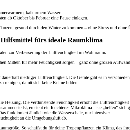
 zimmerwarmem, kalkarmem Wasser.
ten ab Oktober bis Februar eine Pause einlegen.
pflanzen, gesund durch den Winter zu kommen – ohne Stress und ohne 
 Hilfsmittel fürs ideale Raumklima
chen Mitteln für mehr Feuchtigkeit sorgen – ganz ohne großen Aufwand.
t dauerhaft niedriger Luftfeuchtigkeit. Die Geräte gibt es in verschi
u reinigen, damit sich keine Keime bilden.
die Heizung. Die verdunstende Feuchtigkeit erhöht die Luftfeuchtigkei
mmenstellst, entsteht ein feuchteres Mikroklima – sie „helfen“ sich g
s funktioniert ähnlich wie die Wasserschale, nur intensiver.
uchtigkeit an die Umgebungsluft ab.
aumgröße. So schaffst du für deine Tropenpflanzen ein Klima, das ih