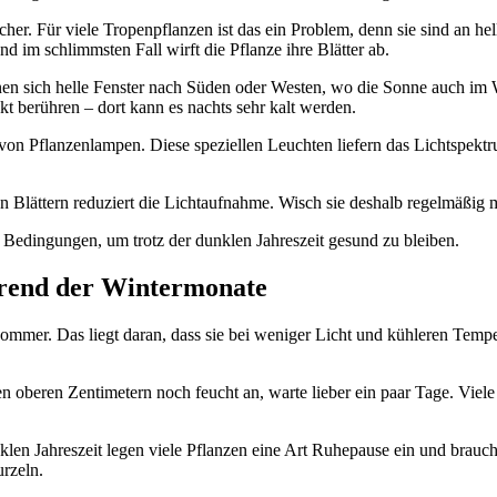
her. Für viele Tropenpflanzen ist das ein Problem, denn sie sind an he
d im schlimmsten Fall wirft die Pflanze ihre Blätter ab.
ignen sich helle Fenster nach Süden oder Westen, wo die Sonne auch im 
ekt berühren – dort kann es nachts sehr kalt werden.
 von Pflanzenlampen. Diese speziellen Leuchten liefern das Lichtspektr
en Blättern reduziert die Lichtaufnahme. Wisch sie deshalb regelmäßig
 Bedingungen, um trotz der dunklen Jahreszeit gesund zu bleiben.
rend der Wintermonate
ommer. Das liegt daran, dass sie bei weniger Licht und kühleren Temp
den oberen Zentimetern noch feucht an, warte lieber ein paar Tage. Vi
klen Jahreszeit legen viele Pflanzen eine Art Ruhepause ein und brau
urzeln.