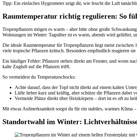
Tipp: Ein einfaches Hygrometer zeigt dir, wie feucht die Luft tatsäch
Raumtemperatur richtig regulieren: So fü
Tropenpflanzen mögen es warm – aber bitte ohne große Schwankungen. 
Wohnungen im Winter: Tagsüber ist es warm, abends wird gelüftet, un
Die ideale Raumtemperatur für Tropenpflanzen liegt meist zwischen 18 
viele tropische Pflanzen kritisch. Besonders empfindlich reagieren s
Ein häufiger Fehler: Pflanzen stehen direkt am Fenster, und wenn nac
kalte Zugluft auf die Pflanzen trifft.
So vermeidest du Temperaturschocks:
Achte darauf, dass der Topf nicht direkt auf einem kalten Unter
Lüfte lieber kurz und kräftig, aber schütze die Pflanzen dabei v
Vermeide Plätze direkt über Heizkörpern – dort ist es oft zu he
Mit etwas Aufmerksamkeit sorgst du für ein stabiles, warmes Klima –
Standortwahl im Winter: Lichtverhältnisse