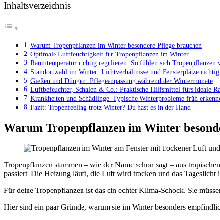
Inhaltsverzeichnis
Warum Tropenpflanzen im Winter besondere Pflege brauchen
Optimale Luftfeuchtigkeit für Tropenpflanzen im Winter
Raumtemperatur richtig regulieren: So fühlen sich Tropenpflanzen 
Standortwahl im Winter: Lichtverhältnisse und Fensterplätze richtig
Gießen und Düngen: Pflegeanpassung während der Wintermonate
Luftbefeuchter, Schalen & Co.: Praktische Hilfsmittel fürs ideale 
Krankheiten und Schädlinge: Typische Winterprobleme früh erkenn
Fazit: Tropenfeeling trotz Winter? Du hast es in der Hand
Warum Tropenpflanzen im Winter besonde
Tropenpflanzen stammen – wie der Name schon sagt – aus tropischen
passiert: Die Heizung läuft, die Luft wird trocken und das Tageslicht 
Für deine Tropenpflanzen ist das ein echter Klima-Schock. Sie müsse
Hier sind ein paar Gründe, warum sie im Winter besonders empfindlic