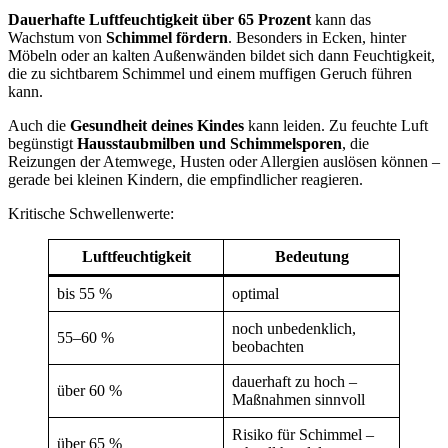
Dauerhafte Luftfeuchtigkeit über 65 Prozent
kann das
Wachstum von
Schimmel fördern
. Besonders in Ecken, hinter
Möbeln oder an kalten Außenwänden bildet sich dann Feuchtigkeit,
die zu sichtbarem Schimmel und einem muffigen Geruch führen
kann.
Auch die
Gesundheit deines Kindes
kann leiden. Zu feuchte Luft
begünstigt
Hausstaubmilben und Schimmelsporen
, die
Reizungen der Atemwege, Husten oder Allergien auslösen können –
gerade bei kleinen Kindern, die empfindlicher reagieren.
Kritische Schwellenwerte:
Luftfeuchtigkeit
Bedeutung
bis 55 %
optimal
noch unbedenklich,
55–60 %
beobachten
dauerhaft zu hoch –
über 60 %
Maßnahmen sinnvoll
Risiko für Schimmel –
über 65 %