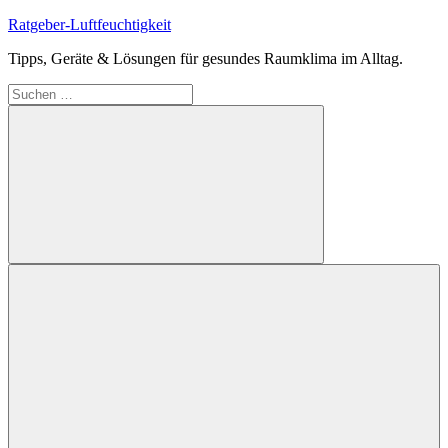
Zum
Ratgeber-Luftfeuchtigkeit
Inhalt
Tipps, Geräte & Lösungen für gesundes Raumklima im Alltag.
springen
Suchen
nach:
Suchen