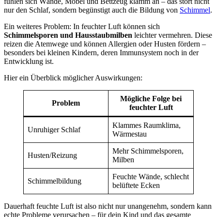
fühlen sich Wände, Möbel und Bettzeug klamm an – das stört nicht
nur den Schlaf, sondern begünstigt auch die Bildung von
Schimmel
.
Ein weiteres Problem: In feuchter Luft können sich
Schimmelsporen und Hausstaubmilben
leichter vermehren. Diese
reizen die Atemwege und können Allergien oder Husten fördern –
besonders bei kleinen Kindern, deren Immunsystem noch in der
Entwicklung ist.
Hier ein Überblick möglicher Auswirkungen:
Mögliche Folge bei
Problem
feuchter Luft
Klammes Raumklima,
Unruhiger Schlaf
Wärmestau
Mehr Schimmelsporen,
Husten/Reizung
Milben
Feuchte Wände, schlecht
Schimmelbildung
belüftete Ecken
Dauerhaft feuchte Luft ist also nicht nur unangenehm, sondern kann
echte Probleme verursachen – für dein Kind und das gesamte